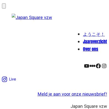
Menu
ようこそ！
Jaaroverzicht
Over ons
YouTube
Letter
Face
In
Live
Meld je aan voor onze nieuwsbrief!
Japan Square vzw